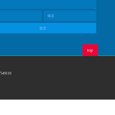
top
549110