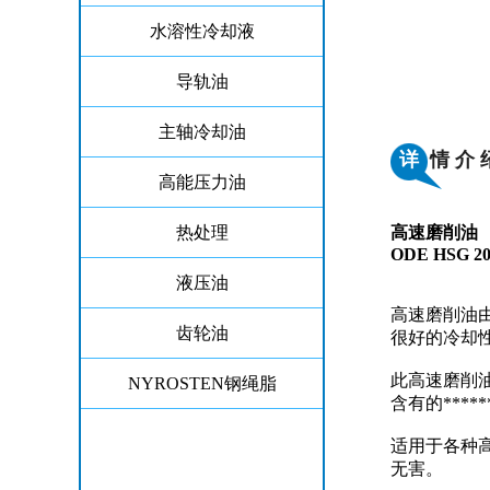
水溶性冷却液
导轨油
主轴冷却油
详
情 介 
高能压力油
热处理
高速磨削油
ODE HSG 20
液压油
高速磨削油
齿轮油
很好的冷却
此高速磨削
NYROSTEN钢绳脂
含有的***
适用于各种
无害。