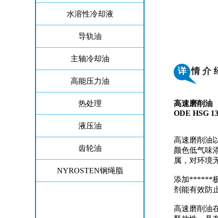
水溶性冷却液
导轨油
主轴冷却油
详
情 介 
高能压力油
热处理
高速磨削油
ODE HSG 13
液压油
高速磨削油
齿轮油
颜色低气味
属，对环境
NYROSTEN钢绳脂
添加****
剂能有效防
高速磨削油